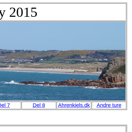
ey 2015
el 7
Del 8
Ahrenkiels.dk
Andre ture