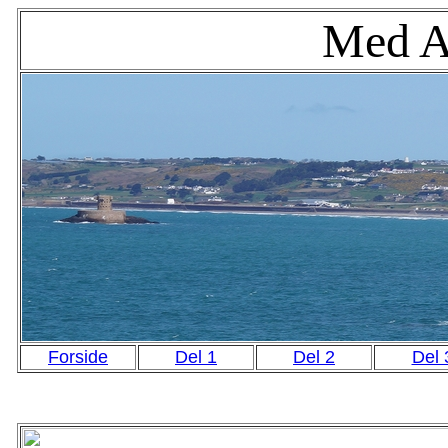
Med Al
Forside
Del 1
Del 2
Del 