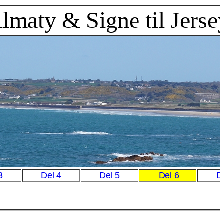
maty & Signe til Jers
3
Del 4
Del 5
Del 6
D