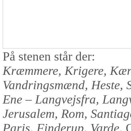
På stenen står der:
Kræmmere, Krigere, Kærer
Vandringsmænd, Heste, 
Ene – Langvejsfra, Langv
Jerusalem, Rom, Santia
Paris, Finderup, Varde
. 