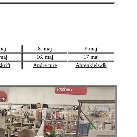
ter i USA 2018
maj
8. maj
9.maj
 maj
16. maj
17 maj
krift
Andre ture
Ahrenkiels.dk