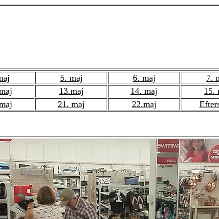
 - Rup gennem 8 sta
maj
5. maj
6. maj
7. 
 maj
13.maj
14. maj
15.
 maj
21. maj
22.maj
Efters