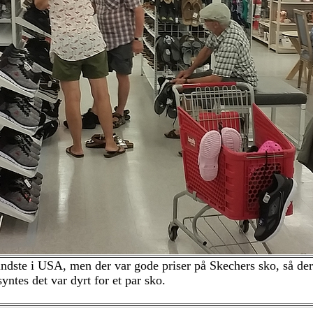
ndste i USA, men der var gode priser på Skechers sko, så der
syntes det var dyrt for et par sko.