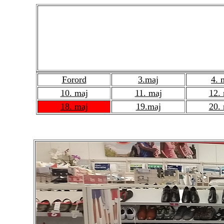
Med Rip - Rap
Forord
3.maj
4. 
10. maj
11. maj
12.
18. maj
19.maj
20.