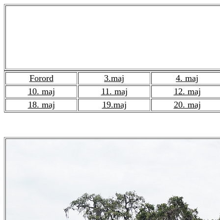
Med Rip - Rap - 
Forord
3.maj
4. maj
10. maj
11. maj
12. maj
18. maj
19.maj
20. maj