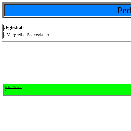
Ped
Ægteskab
-
Margrethe Pedersdatter
Peder Nielsen
-
-