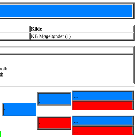
Kilde
KB Møgeltønder (1)
roth
th
h
- - -
-
-
- - -
-
-
- - -
-
-
- - -