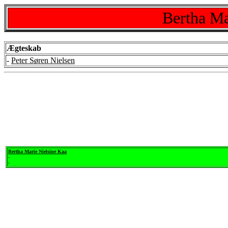
Bertha Ma
Ægteskab
-
Peter Søren Nielsen
Bertha Marie Nielsine Kaa
-
-