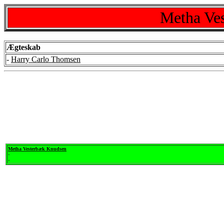
Metha Ve
Ægteskab
-
Harry Carlo Thomsen
Metha Vesterbæk Knudsen
-
-