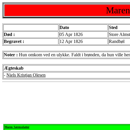
Maren
Dato
Sted
Død :
05 Apr 1826
Store Alms
Begravet :
12 Apr 1826
Randbøl
Noter :
Hun omkom ved en ulykke. Faldt i brønden, da hun ville he
Ægteskab
-
Niels Kristjan Olesen
Maren Sørensdatter