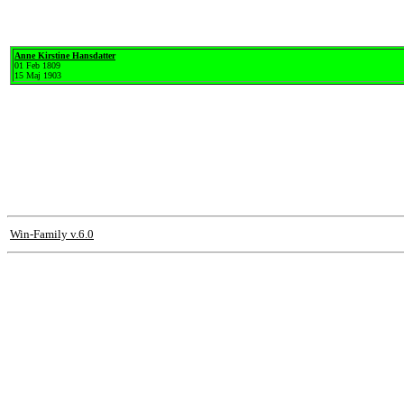
Anne Kirstine Hansdatter
01 Feb 1809
15 Maj 1903
Win-Family v.6.0