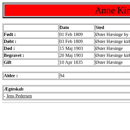
Anne Kir
Dato
Sted
Født :
01 Feb 1809
Øster Hæsinge by 
Døbt :
03 Feb 1809
Øster Hæsinge kir
Død :
15 Maj 1903
Øster Hæsinge
Begravet :
20 Maj 1903
Øster Hæsinge kir
Gift
10 Apr 1835
Øster Hæsinge
Alder :
94
Ægteskab
-
Jens Pedersen