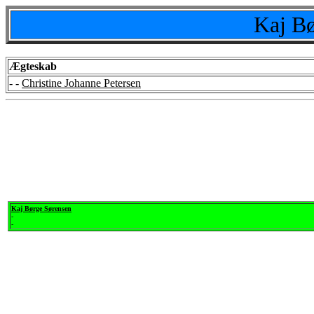
Kaj Bø
Ægteskab
- -
Christine Johanne Petersen
Kaj Børge Sørensen
-
-