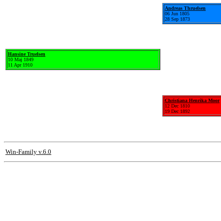
Andreas Thruelsen
06 Jun 1805
28 Sep 1873
Hansine Truelsen
10 Maj 1849
11 Apr 1910
Christiana Henrika Moor
12 Dec 1810
19 Dec 1892
Win-Family v.6.0