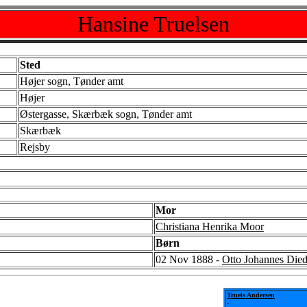
Hansine Truelsen
Sted
Højer sogn, Tønder amt
Højer
Østergasse, Skærbæk sogn, Tønder amt
Skærbæk
Rejsby
Mor
Christiana Henrika Moor
Børn
02 Nov 1888 -
Otto Johannes Died
Truels Andersen
-