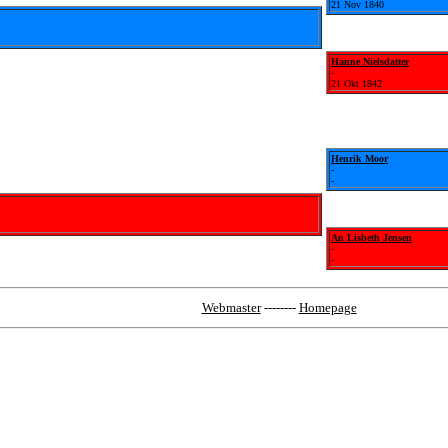
21 Nov 1840
Hanne Nielsdatter
-
21 Okt 1842
Henrik Moor
-
-
An Lisbeth Jensen
-
-
Webmaster
--------
Homepage