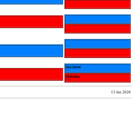
- - -
- - -
- - -
- - -
- - -
Just Jensen
- - -
Christiana
- - -
13 Jan 2026