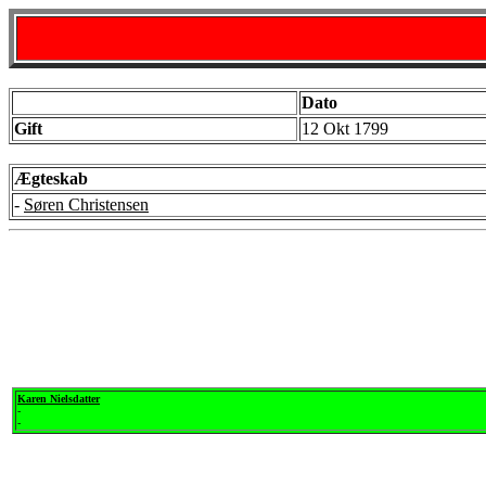
Dato
Gift
12 Okt 1799
Ægteskab
-
Søren Christensen
Karen Nielsdatter
-
-