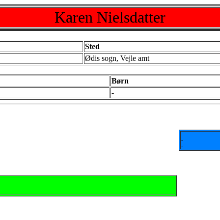
Karen Nielsdatter
Sted
Ødis sogn, Vejle amt
Børn
-
-
-