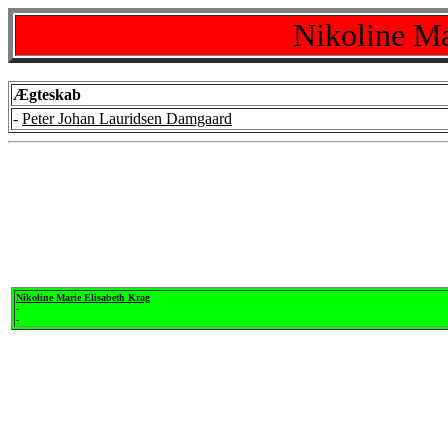
Nikoline Ma
Ægteskab
-
Peter Johan Lauridsen Damgaard
Nikoline Marie Elisabeth Krag
-
-