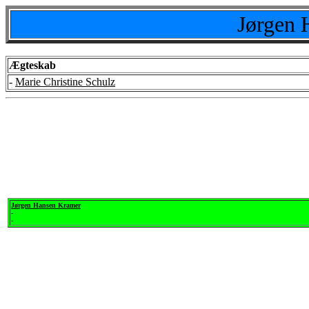
Jørgen 
Ægteskab
-
Marie Christine Schulz
Jørgen Hansen Kramer
-
-