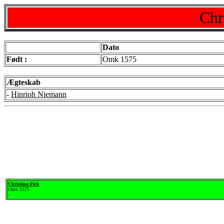
Chr
Dato
Født :
Omk 1575
Ægteskab
-
Hinrioh Niemann
Christina Fick
Omk 1575
-