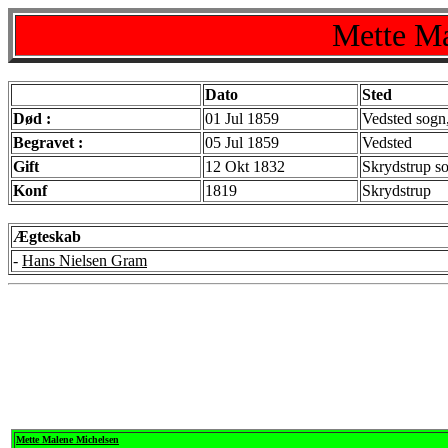
Mette Ma
Dato
Sted
Død :
01 Jul 1859
Vedsted sogn
Begravet :
05 Jul 1859
Vedsted
Gift
12 Okt 1832
Skrydstrup s
Konf
1819
Skrydstrup
Ægteskab
-
Hans Nielsen Gram
Mette Malene Michelsen