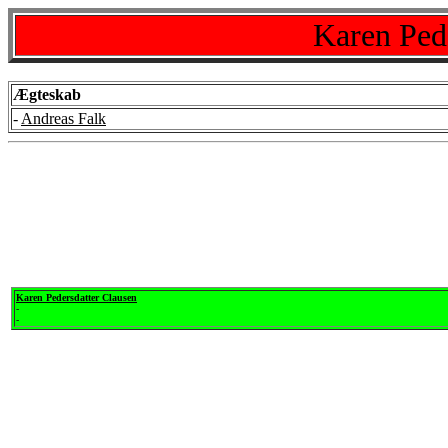
Karen Ped
Ægteskab
-
Andreas Falk
Karen Pedersdatter Clausen
-
-