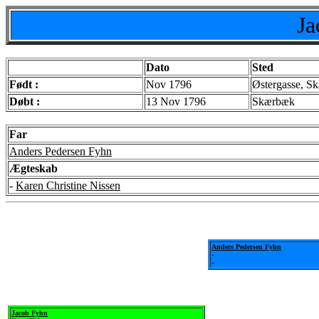
Ja
Dato
Sted
Født :
Nov 1796
Østergasse, S
Døbt :
13 Nov 1796
Skærbæk
Far
Anders Pedersen Fyhn
Ægteskab
-
Karen Christine Nissen
Anders Pedersen Fyhn
-
-
Jacob Fyhn