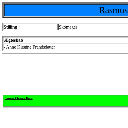
Rasmus 
Stilling :
Skomager
Ægteskab
-
Anne Kirstine Frandsdatter
Rasmus Clausen Holst
-
-