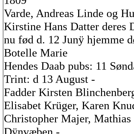
1809
Varde, Andreas Linde og Hu
Kirstine Hans Datter deres 
nu fød d. 12 Junÿ hjemme d
Botelle Marie
Hendes Daab pubs: 11 Sønda
Trint: d 13 August -
Fadder Kirsten Blinchenber
Elisabet Krüger, Karen Knu
Christopher Majer, Mathias
Dÿnvæben -