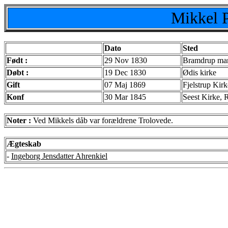
Mikkel P
Dato
Sted
Født :
29 Nov 1830
Bramdrup mark
Døbt :
19 Dec 1830
Ødis kirke
Gift
07 Maj 1869
Fjelstrup Kir
Konf
30 Mar 1845
Seest Kirke, 
Noter :
Ved Mikkels dåb var forældrene Trolovede.
Ægteskab
-
Ingeborg Jensdatter Ahrenkiel