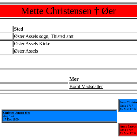
Mette Christensen † Øer
Sted
Øster Assels sogn, Thisted amt
Øster Assels Kirke
Øster Assels
Mor
Bodil Madsdatter
Jens Christe
Omk 1717
15 Mar 1786
Christen Jensen Øer
Aug 1743
17 Dec 1809
Anne Jacobs
Omk 1707
15 Mar 1786