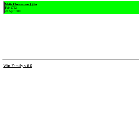
Mette Christensen † Øer
Feb 1792
20 Apr 1800
Win-Family v.6.0