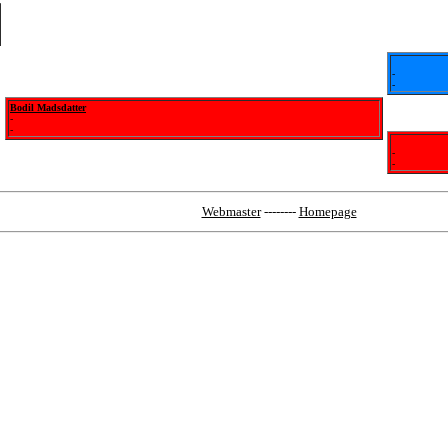
-
-
Bodil Madsdatter
-
-
-
-
Webmaster
--------
Homepage