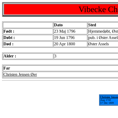
Vibecke Chr
Dato
Sted
Født :
23 Maj 1796
Hjemmedøbt, Øste
Døbt :
19 Jun 1796
pub. i Øster Asse
Død :
20 Apr 1800
Øster Assels
Alder :
3
Far
Christen Jensen Øer
Christen Jense
Aug 1743
17 Dec 1809