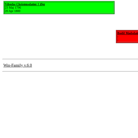
Vibecke Christensdatter † Øer
23 Maj 1796
20 Apr 1800
Bodil Madsdatt
-
-
Win-Family v.6.0