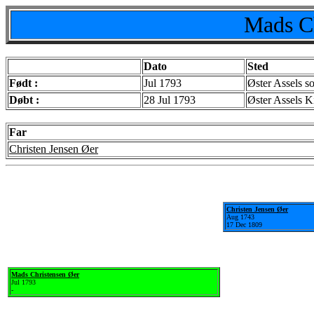
Mads Ch
Dato
Sted
Født :
Jul 1793
Øster Assels s
Døbt :
28 Jul 1793
Øster Assels K
Far
Christen Jensen Øer
Christen Jensen Øer
Aug 1743
17 Dec 1809
Mads Christensen Øer
Jul 1793
-