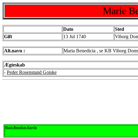
Marie Be
Dato
Sted
Gift
13 Jul 1740
Viborg Dom
Alt.navn :
Maria Benedicta , se KB Viborg Dom
Ægteskab
-
Peder Rosenstand Goiske
Marie Benedicte Kneyln
-
-