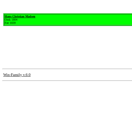
Hans Christian Madsen
Omk 1804
Før 1839
Win-Family v.6.0