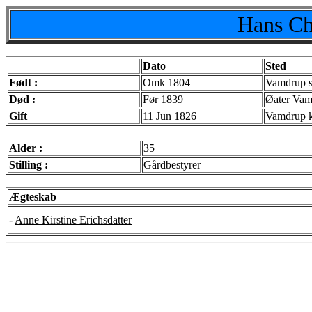
Hans Ch
Dato
Sted
Født :
Omk 1804
Vamdrup s
Død :
Før 1839
Øater Va
Gift
11 Jun 1826
Vamdrup k
Alder :
35
Stilling :
Gårdbestyrer
Ægteskab
-
Anne Kirstine Erichsdatter