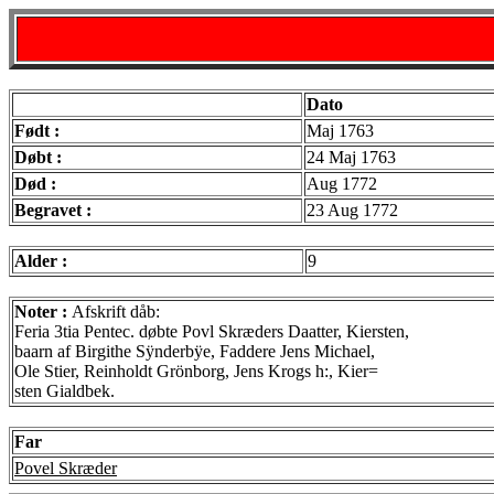
Dato
Født :
Maj 1763
Døbt :
24 Maj 1763
Død :
Aug 1772
Begravet :
23 Aug 1772
Alder :
9
Noter :
Afskrift dåb:
Feria 3tia Pentec. døbte Povl Skræders Daatter, Kiersten,
baarn af Birgithe Sÿnderbÿe, Faddere Jens Michael,
Ole Stier, Reinholdt Grönborg, Jens Krogs h:, Kier=
sten Gialdbek.
Far
Povel Skræder