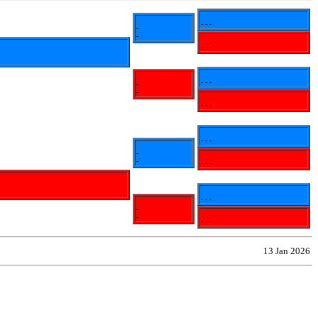
- - -
-
-
- - -
- - -
-
-
- - -
- - -
-
-
- - -
- - -
-
-
- - -
13 Jan 2026