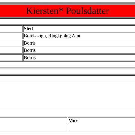
Kiersten* Poulsdatter
Sted
Borris sogn, Ringkøbing Amt
Borris
Borris
Borris
Mor