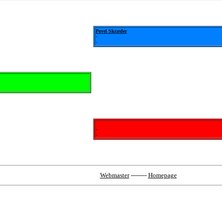
Povel Skræder
-
-
-
-
Webmaster
--------
Homepage