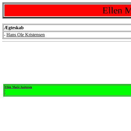
Ellen M
Ægteskab
-
Hans Ole Kristensen
Ellen Marie Andersen
-
-