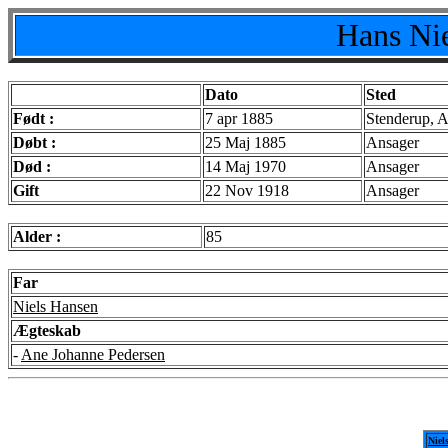
Hans Nie
Dato
Sted
Født :
7 apr 1885
Stenderup, A
Døbt :
25 Maj 1885
Ansager
Død :
14 Maj 1970
Ansager
Gift
22 Nov 1918
Ansager
Alder :
85
Far
Niels Hansen
Ægteskab
-
Ane Johanne Pedersen
Niel