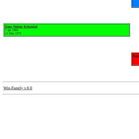
-
-
Hans Nielsen Kirkegård
7 apr 1885
14 Maj 1970
Han
-
-
Win-Family v.6.0