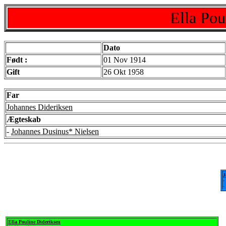
Ella Pou
Dato
Født :
01 Nov 1914
Gift
26 Okt 1958
Far
Johannes Dideriksen
Ægteskab
-
Johannes Dusinus* Nielsen
J
-
-
Ella Pouline Dideriksen