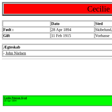
Cecilie
Dato
Sted
Født :
28 Apr 1894
Skibelund,
Gift
11 Feb 1915
Vorbasse
Ægteskab
-
John Nielsen
Cecilie Petersen Kyed
28 Apr 1894
-