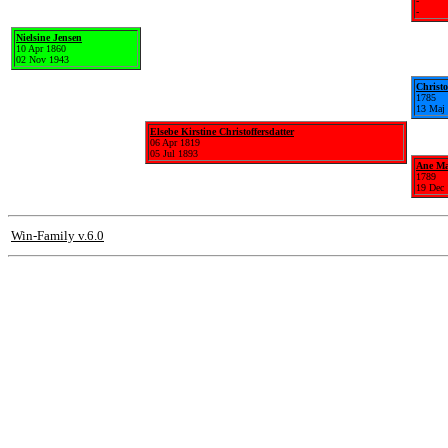
-
-
Nielsine Jensen
10 Apr 1860
02 Nov 1943
Christo
1785
13 Maj
Elsebe Kirstine Christoffersdatter
06 Apr 1819
05 Jul 1893
Ane Ma
1789
19 Dec
Win-Family v.6.0