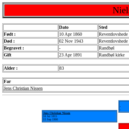
Niel
Dato
Sted
Født :
10 Apr 1860
Reventlovshede 
Død :
02 Nov 1943
Reventlovshede
Begravet :
-
Randbøl
Gift
23 Apr 1891
Randbøl kirke
Alder :
83
Far
Jens Christian Nissen
-
-
Jens Christian Nissen
16 Jul 1815
15 Sep 1900