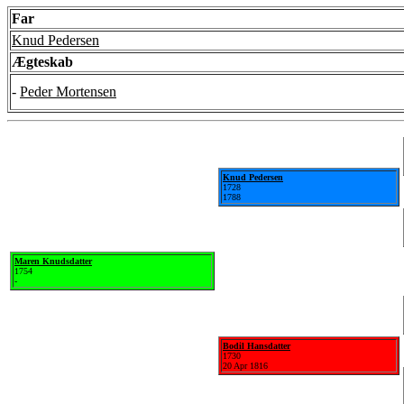
Far
Knud Pedersen
Ægteskab
-
Peder Mortensen
Knud Pedersen
1728
1788
Maren Knudsdatter
1754
-
Bodil Hansdatter
1730
20 Apr 1816