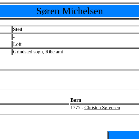
Søren Michelsen
Sted
-
Loft
Grindsted sogn, Ribe amt
Børn
1775 -
Christen Sørensen
-