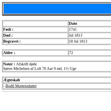
Dato
Født :
1741
Død :
Jul 1813
Begravet :
18 Jul 1813
Alder :
72
Noter :
Afskrift døde
Søren Michelsen af Loft 70 Aar 9 md. 1½ Uge
Ægteskab
-
Bodil Mortensdatter