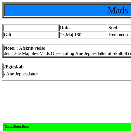
Mads 
Dato
Sted
Gift
13 Maj 1802
Hemmet sog
Noter :
Afskrift vielse
den 13de Maj blev Mads Olesen af og Ane Jeppesdatter af Skulbøl c
Ægteskab
-
Ane Jeppesdatter
Mads Olesen Kolle
-