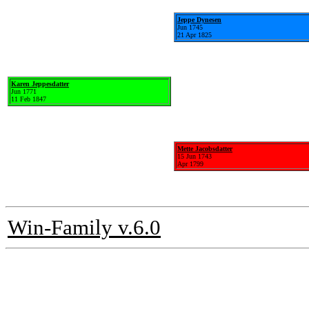
Jeppe Dynesen
Jun 1745
21 Apr 1825
Karen Jeppesdatter
Jun 1771
11 Feb 1847
Mette Jacobsdatter
15 Jun 1743
Apr 1799
Win-Family v.6.0