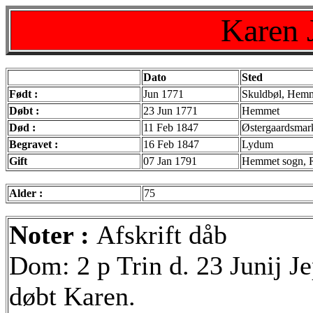
Karen 
Dato
Sted
Født :
Jun 1771
Skuldbøl, Hemm
Døbt :
23 Jun 1771
Hemmet
Død :
11 Feb 1847
Østergaardsmar
Begravet :
16 Feb 1847
Lydum
Gift
07 Jan 1791
Hemmet sogn, 
Alder :
75
Noter :
Afskrift dåb
Dom: 2 p Trin d. 23 Junij J
døbt Karen.