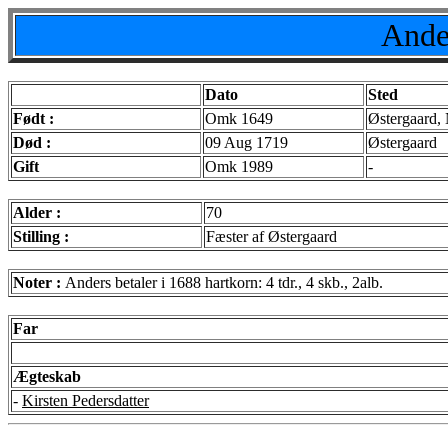
Ande
Dato
Sted
Født :
Omk 1649
Østergaard,
Død :
09 Aug 1719
Østergaard
Gift
Omk 1989
-
Alder :
70
Stilling :
Fæster af Østergaard
Noter :
Anders betaler i 1688 hartkorn: 4 tdr., 4 skb., 2alb.
Far
Ægteskab
-
Kirsten Pedersdatter