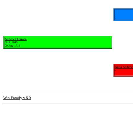
-
-
Anders Thomsen
Omk 1649
09 Aug 1719
Anna Andersd
-
-
Win-Family v.6.0