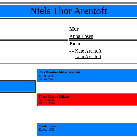
Niels Thor Arentoft
Mor
Anna Ebsen
Børn
- -
Kate Arentoft
- -
John Arentoft
Niels Knudsen Nielsen Arentoft
01 Jan 1878
10 Okt 1940
Thora Katrine Eriksen
26 Jun 1889
30 Nov 1940
Nikolaj Ebsen
22 Aug 1892
-