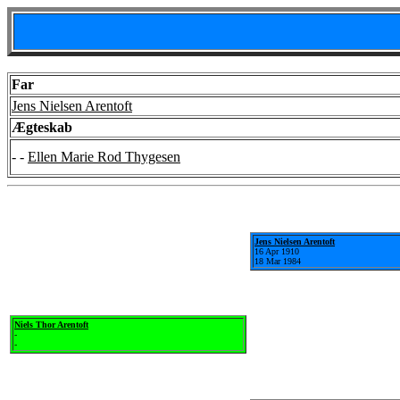
Far
Jens Nielsen Arentoft
Ægteskab
- -
Ellen Marie Rod Thygesen
Jens Nielsen Arentoft
16 Apr 1910
18 Mar 1984
Niels Thor Arentoft
-
-