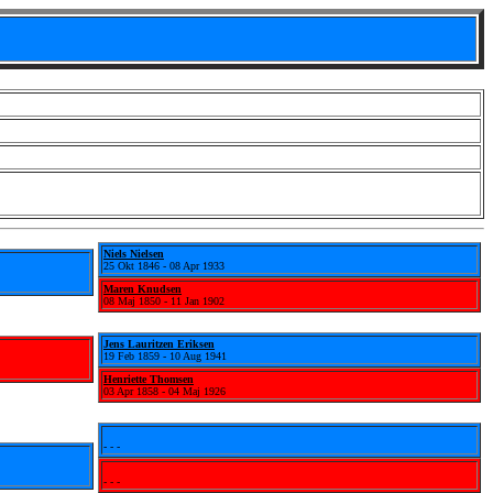
Niels Nielsen
25 Okt 1846 - 08 Apr 1933
Maren Knudsen
08 Maj 1850 - 11 Jan 1902
Jens Lauritzen Eriksen
19 Feb 1859 - 10 Aug 1941
Henriette Thomsen
03 Apr 1858 - 04 Maj 1926
- - -
- - -