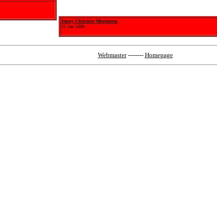
Jenny Christine Mortensen
25 Jan 1886
-
Webmaster
--------
Homepage