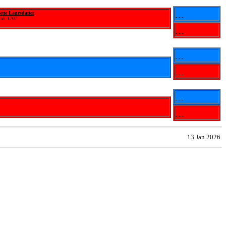
ette Laursdatter
- - -
mk 1707
- - -
- - -
- - -
- - -
- - -
13 Jan 2026