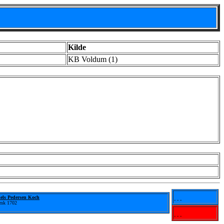
Kilde
KB Voldum (1)
iels Pedersen Koch
- - -
mk 1702
- - -