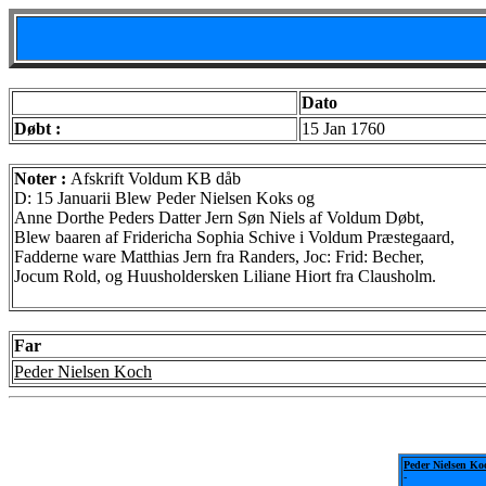
Dato
Døbt :
15 Jan 1760
Noter :
Afskrift Voldum KB dåb
D: 15 Januarii Blew Peder Nielsen Koks og
Anne Dorthe Peders Datter Jern Søn Niels af Voldum Døbt,
Blew baaren af Fridericha Sophia Schive i Voldum Præstegaard,
Fadderne ware Matthias Jern fra Randers, Joc: Frid: Becher,
Jocum Rold, og Huusholdersken Liliane Hiort fra Clausholm.
Far
Peder Nielsen Koch
Peder Nielsen Ko
-