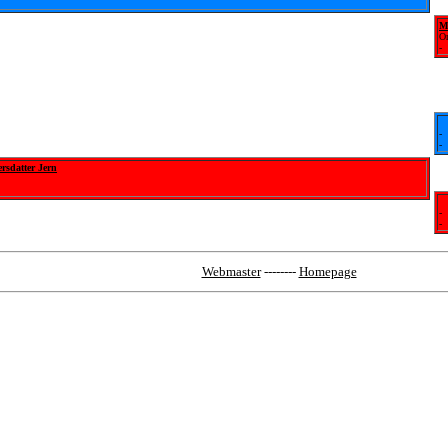
M
O
-
-
-
rsdatter Jern
-
-
Webmaster
--------
Homepage