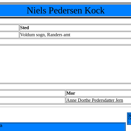
Niels Pedersen Kock
Sted
Voldum sogn, Randers amt
Mor
Anne Dorthe Pedersdatter Jern
N
O
-
ch