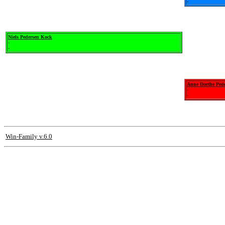
-
Niels Pedersen Kock
-
-
Anne Dorthe Pede
-
-
Win-Family v.6.0