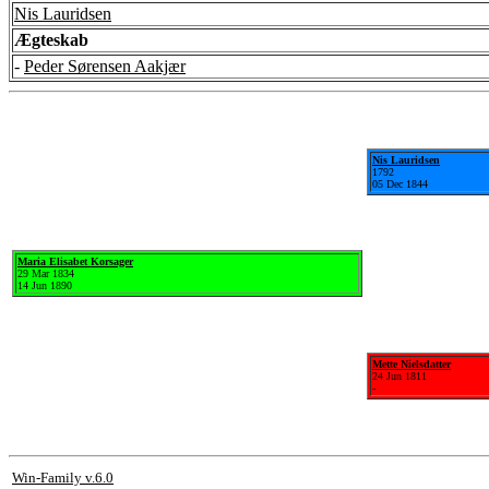
Nis Lauridsen
Ægteskab
-
Peder Sørensen Aakjær
Nis Lauridsen
1792
05 Dec 1844
Maria Elisabet Korsager
29 Mar 1834
14 Jun 1890
Mette Nielsdatter
24 Jun 1811
-
Win-Family v.6.0