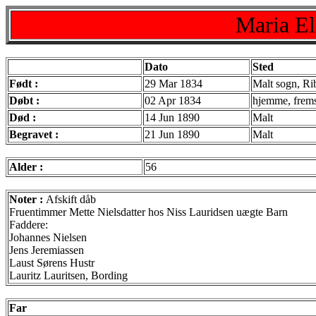
Maria El
Dato
Sted
Født :
29 Mar 1834
Malt sogn, Ri
Døbt :
02 Apr 1834
hjemme, frems
Død :
14 Jun 1890
Malt
Begravet :
21 Jun 1890
Malt
Alder :
56
Noter :
Afskift dåb
Fruentimmer Mette Nielsdatter hos Niss Lauridsen uægte Barn
Faddere:
Johannes Nielsen
Jens Jeremiassen
Laust Sørens Hustr
Lauritz Lauritsen, Bording
Far