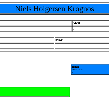
Niels Holgersen Krognos
Sted
-
Mor
Holger
Omk 1225
-