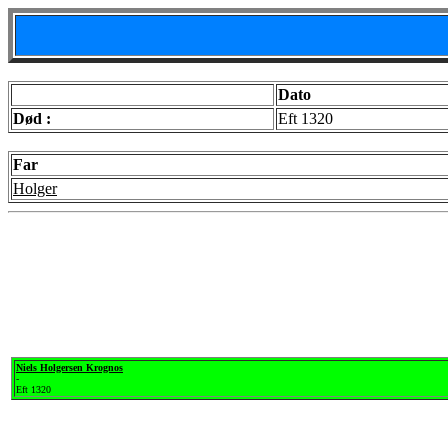
Dato
Død :
Eft 1320
Far
Holger
Niels Holgersen Krognos
-
Eft 1320