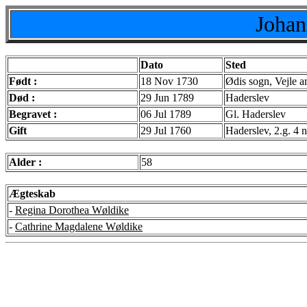
Johan
Dato
Sted
Født :
18 Nov 1730
Ødis sogn, Vejle a
Død :
29 Jun 1789
Haderslev
Begravet :
06 Jul 1789
Gl. Haderslev
Gift
29 Jul 1760
Haderslev, 2.g. 4 
Alder :
58
Ægteskab
-
Regina Dorothea Wøldike
-
Cathrine Magdalene Wøldike