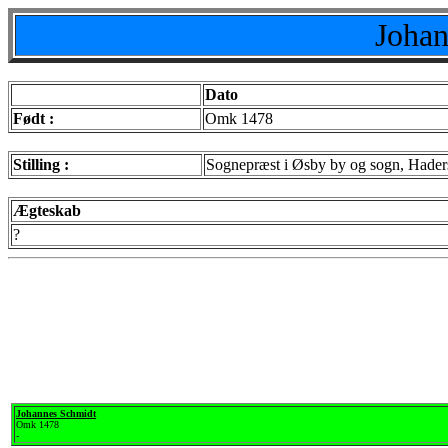
Johan
Dato
Født :
Omk 1478
Stilling :
Sognepræst i Øsby by og sogn, Hader
Ægteskab
?
Johannes Schmidt
Omk 1478
-