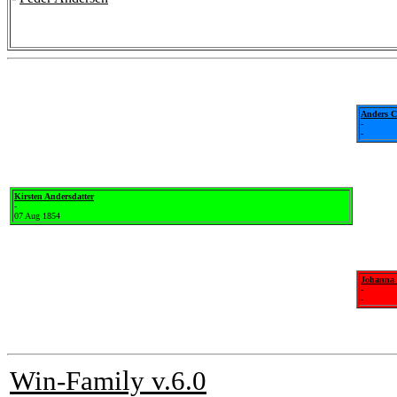
Anders C
-
-
Kirsten Andersdatter
-
07 Aug 1854
Johanna 
-
-
Win-Family v.6.0