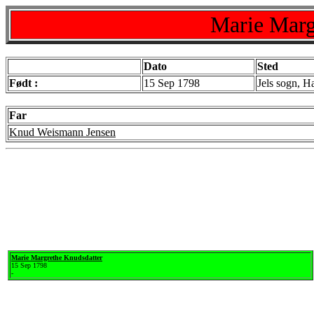
Marie Marg
Dato
Sted
Født :
15 Sep 1798
Jels sogn, H
Far
Knud Weismann Jensen
Marie Margrethe Knudsdatter
15 Sep 1798
-