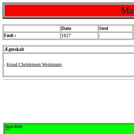
Mar
Dato
Sted
Født :
1827
-
Ægteskab
-
Knud Christensen Weismann
Maren Hjuler
1827
-