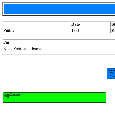
Dato
S
Født :
1791
R
Far
Knud Weismann Jensen
Knud
1766
17 No
Jens Knudsen
1791
-