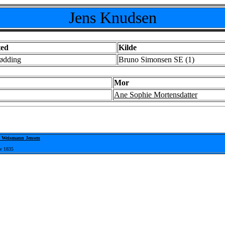
Jens Knudsen
ted
Kilde
ødding
Bruno Simonsen SE (1)
Mor
Ane Sophie Mortensdatter
 Weismann Jensen
v 1835