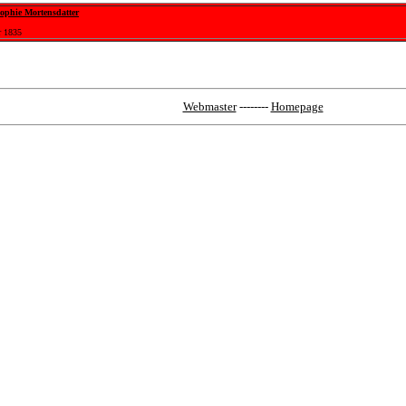
ophie Mortensdatter
r 1835
Webmaster
--------
Homepage