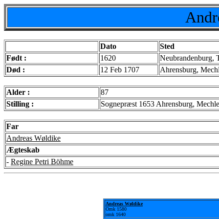
Andr
Dato
Sted
Født :
1620
Neubrandenburg, 
Død :
12 Feb 1707
Ahrensburg, Mechle
Alder :
87
Stilling :
Sognepræst 1653 Ahrensburg, Mechlen
Far
Andreas Wøldike
Ægteskab
-
Regine Petri Böhme
Andreas Wøldike
Omk 1580
omk 1640