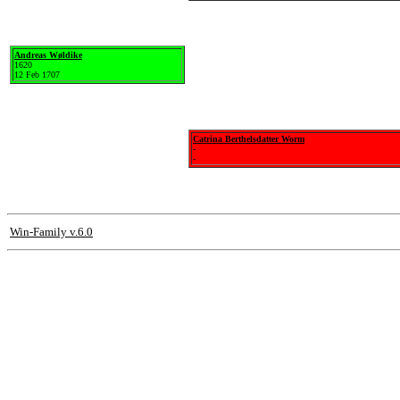
Andreas Wøldike
1620
12 Feb 1707
Catrina Berthelsdatter Worm
-
-
Win-Family v.6.0