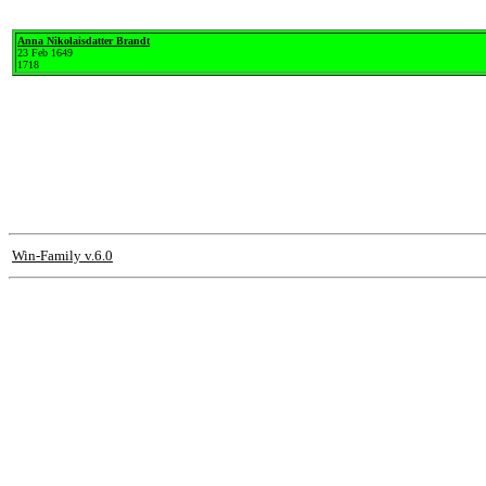
Anna Nikolaisdatter Brandt
23 Feb 1649
1718
Win-Family v.6.0